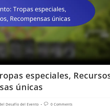
Tropas especiales, Recurso
sas únicas
Post
del Desafío del Evento
0 Comments
comments: