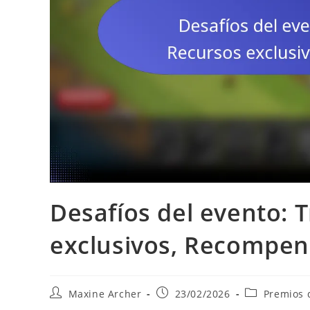
Desafíos del evento: 
exclusivos, Recompen
Post
Post
Post
Maxine Archer
23/02/2026
Premios 
author:
published:
category: